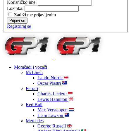
Korisničko ime:
Lozinka:
Zadrži me prijavljenim
Prijavi se
Registriraj se
Momčadi i vozači
McLaren
Lando Norris
Oscar Piastri
Ferrari
Charles Leclerc
Lewis Hamilton
Red Bull
Max Verstappen
Liam Lawson
Mercedes
George Russell