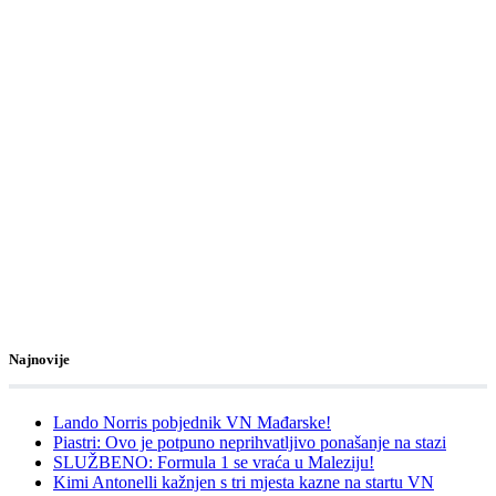
Najnovije
Lando Norris pobjednik VN Mađarske!
Piastri: Ovo je potpuno neprihvatljivo ponašanje na stazi
SLUŽBENO: Formula 1 se vraća u Maleziju!
Kimi Antonelli kažnjen s tri mjesta kazne na startu VN