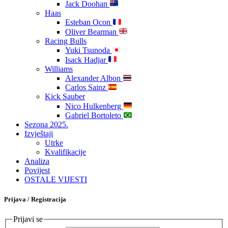
Jack Doohan
Haas
Esteban Ocon
Oliver Bearman
Racing Bulls
Yuki Tsunoda
Isack Hadjar
Williams
Alexander Albon
Carlos Sainz
Kick Sauber
Nico Hulkenberg
Gabriel Bortoleto
Sezona 2025.
Izvještaji
Utrke
Kvalifikacije
Analiza
Povijest
OSTALE VIJESTI
Prijava / Registracija
Prijavi se