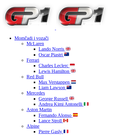
Momčadi i vozači
McLaren
Lando Norris
Oscar Piastri
Ferrari
Charles Leclerc
Lewis Hamilton
Red Bull
Max Verstappen
Liam Lawson
Mercedes
George Russell
Andrea Kimi Antonelli
Aston Martin
Fernando Alonso
Lance Stroll
Alpine
Pierre Gasly