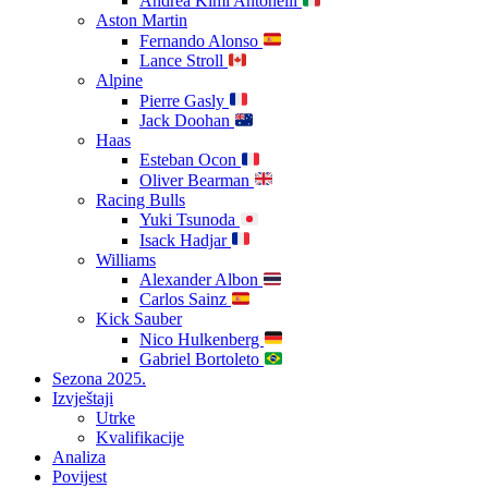
Andrea Kimi Antonelli
Aston Martin
Fernando Alonso
Lance Stroll
Alpine
Pierre Gasly
Jack Doohan
Haas
Esteban Ocon
Oliver Bearman
Racing Bulls
Yuki Tsunoda
Isack Hadjar
Williams
Alexander Albon
Carlos Sainz
Kick Sauber
Nico Hulkenberg
Gabriel Bortoleto
Sezona 2025.
Izvještaji
Utrke
Kvalifikacije
Analiza
Povijest