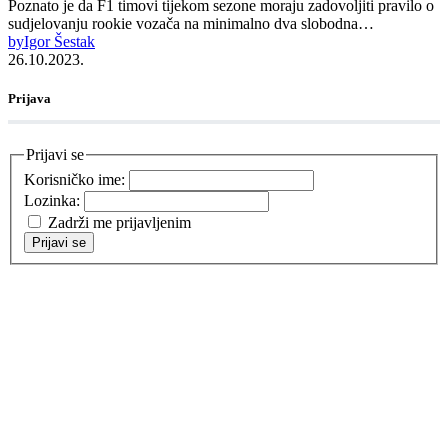
Poznato je da F1 timovi tijekom sezone moraju zadovoljiti pravilo o
sudjelovanju rookie vozača na minimalno dva slobodna…
by
Igor Šestak
26.10.2023.
Prijava
Prijavi se
Korisničko ime:
Lozinka:
Zadrži me prijavljenim
Prijavi se