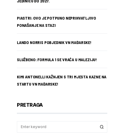
JEDINICU DO 2027.
PIASTRI: OVO JE POTPUNO NEPRIHVATLJIVO
PONAŠANJE NA STAZI
LANDO NORRIS POBJEDNIK VN MAĐARSKE!
SLUŽBENO: FORMULA 1 SE VRAĆA U MALEZIJU!
KIMI ANTONELLI KAŽNJEN S TRI MJESTA KAZNE NA
STARTU VN MAĐARSKE!
PRETRAGA