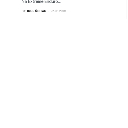
Na Extreme Enduro…
BY
IGOR ŠESTAK
22.05.2019.