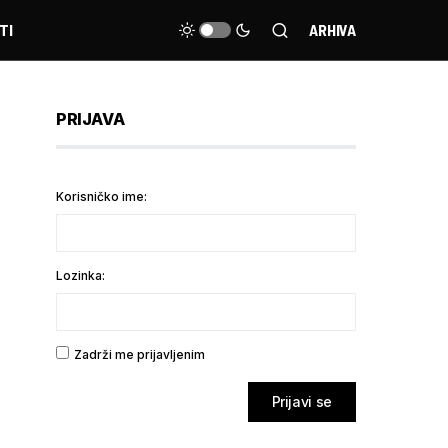
TI
ARHIVA
PRIJAVA
Korisničko ime:
Lozinka:
Zadrži me prijavljenim
Prijavi se