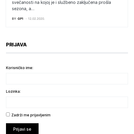
svečanosti na kojoj je i službeno zaključena prošla
sezona, a…
BY
GP1
12.02.2020.
PRIJAVA
Korisničko ime:
Lozinka:
Zadrži me prijavljenim
Prijavi se