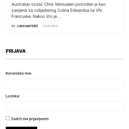
Australski vozač Chris Vermuelen potvrđen je kao
zamjena za ozlijeđenog Colina Edwardsa na VN
Francuske. Nakon što je…
BY
LUKA MATEŠIĆ
13.05.2012.
PRIJAVA
Korisničko ime:
Lozinka:
Zadrži me prijavljenim