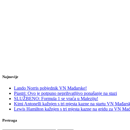
Najnovije
Lando Norris pobjednik VN Mađarske!
Piastri: Ovo je potpuno neprihvatljivo ponašanje na stazi
SLUŽBENO: Formula 1 se vraća u Maleziju!
Kimi Antonelli kažnjen s tri mjesta kazne na startu VN Mađars
Lewis Hamilton kažnjen s tri mjesta kazne na gridu za VN Mađ
Pretraga