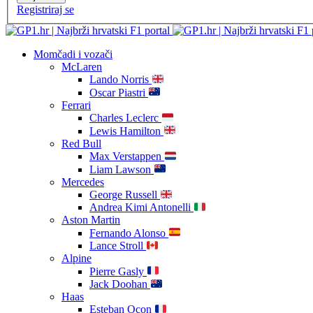
Registriraj se
Momčadi i vozači
McLaren
Lando Norris
Oscar Piastri
Ferrari
Charles Leclerc
Lewis Hamilton
Red Bull
Max Verstappen
Liam Lawson
Mercedes
George Russell
Andrea Kimi Antonelli
Aston Martin
Fernando Alonso
Lance Stroll
Alpine
Pierre Gasly
Jack Doohan
Haas
Esteban Ocon