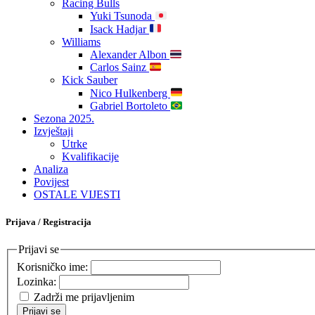
Racing Bulls
Yuki Tsunoda
Isack Hadjar
Williams
Alexander Albon
Carlos Sainz
Kick Sauber
Nico Hulkenberg
Gabriel Bortoleto
Sezona 2025.
Izvještaji
Utrke
Kvalifikacije
Analiza
Povijest
OSTALE VIJESTI
Prijava / Registracija
Prijavi se
Korisničko ime:
Lozinka:
Zadrži me prijavljenim
Prijavi se