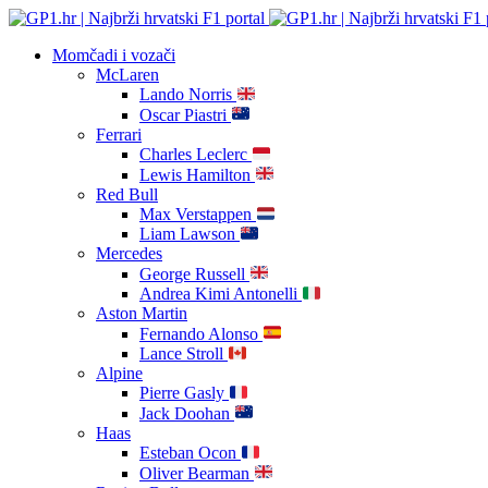
Momčadi i vozači
McLaren
Lando Norris
Oscar Piastri
Ferrari
Charles Leclerc
Lewis Hamilton
Red Bull
Max Verstappen
Liam Lawson
Mercedes
George Russell
Andrea Kimi Antonelli
Aston Martin
Fernando Alonso
Lance Stroll
Alpine
Pierre Gasly
Jack Doohan
Haas
Esteban Ocon
Oliver Bearman