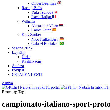
Oliver Bearman
Racing Bulls
Yuki Tsunoda
Isack Hadjar
Williams
Alexander Albon
Carlos Sainz
Kick Sauber
Nico Hulkenberg
Gabriel Bortoleto
Sezona 2025.
Izvještaji
Utrke
Kvalifikacije
Analiza
Povijest
OSTALE VIJESTI
Arhiva
Browsing Tag
campionato-italiano-sport-proto