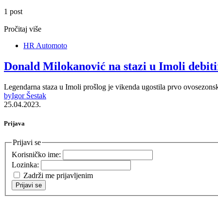
1 post
Pročitaj više
HR Automoto
Donald Milokanović na stazi u Imoli debit
Legendarna staza u Imoli prošlog je vikenda ugostila prvo ovosezonsk
by
Igor Šestak
25.04.2023.
Prijava
Prijavi se
Korisničko ime:
Lozinka:
Zadrži me prijavljenim
Prijavi se