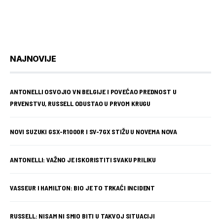
NAJNOVIJE
ANTONELLI OSVOJIO VN BELGIJE I POVEĆAO PREDNOST U
PRVENSTVU, RUSSELL ODUSTAO U PRVOM KRUGU
NOVI SUZUKI GSX-R1000R I SV-7GX STIŽU U NOVEMA NOVA
ANTONELLI: VAŽNO JE ISKORISTITI SVAKU PRILIKU
VASSEUR I HAMILTON: BIO JE TO TRKAĆI INCIDENT
RUSSELL: NISAM NI SMIO BITI U TAKVOJ SITUACIJI