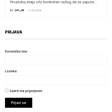
Hrvatskoj imaju vrlo konkretan razlog da se zapute…
BY
GP1_HR
11.02.2026.
PRIJAVA
Korisničko ime:
Lozinka:
Zadrži me prijavljenim
Prijavi se