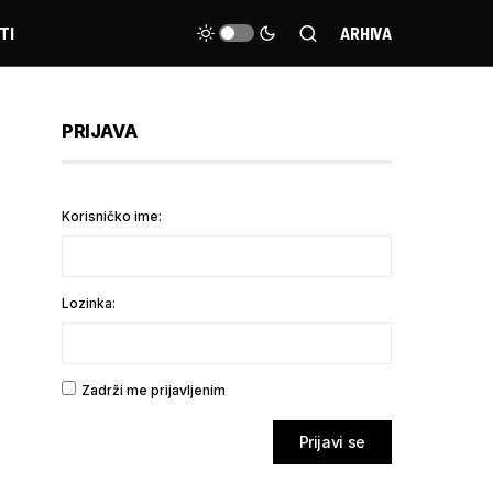
TI
ARHIVA
PRIJAVA
Korisničko ime:
Lozinka:
Zadrži me prijavljenim
Prijavi se