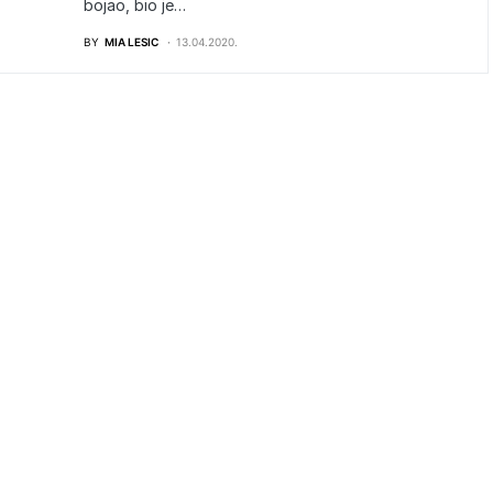
bojao, bio je…
BY
MIA LESIC
13.04.2020.