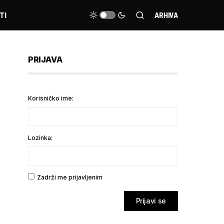
TI
ARHIVA
PRIJAVA
Korisničko ime:
Lozinka:
Zadrži me prijavljenim
Prijavi se