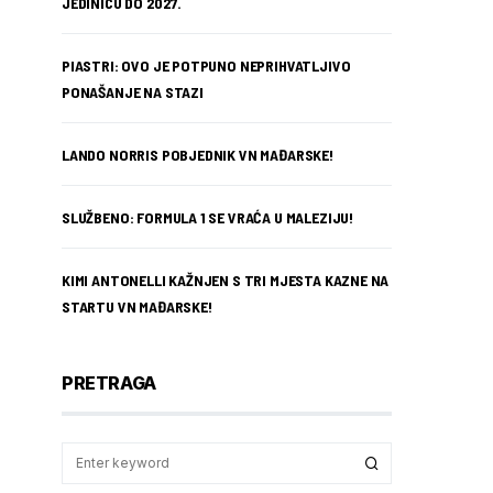
JEDINICU DO 2027.
PIASTRI: OVO JE POTPUNO NEPRIHVATLJIVO
PONAŠANJE NA STAZI
LANDO NORRIS POBJEDNIK VN MAĐARSKE!
SLUŽBENO: FORMULA 1 SE VRAĆA U MALEZIJU!
KIMI ANTONELLI KAŽNJEN S TRI MJESTA KAZNE NA
STARTU VN MAĐARSKE!
PRETRAGA