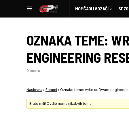
MOMČADI I VOZAČI
SEZO
OZNAKA TEME:
WR
ENGINEERING RES
0 posts
Naslovna
›
Forumi
›
Oznake teme: write software engineerin
Brate mili! Ovdje nema nikakvih tema!