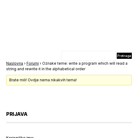
Naslovna
›
Forumi
›
Oznake teme: write a program which will read a
string and rewrite it in the alphabetical order
Brate mili! Ovdje nema nikakvih tema!
PRIJAVA
Korisničko ime: