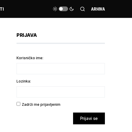
TI
ARHIVA
PRIJAVA
Korisničko ime:
Lozinka:
Zadrži me prijavljenim
Prijavi se