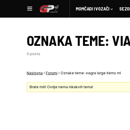
MOMČADI I VOZAČI
SEZO
OZNAKA TEME:
VI
0 posts
Naslovna
›
Forumi
›
Oznake teme: viagra large items ml
Brate mili! Ovdje nema nikakvih tema!