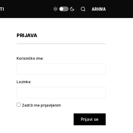
TI
ARHIVA
PRIJAVA
Korisničko ime:
Lozinka:
Zadrži me prijavljenim
Prijavi se