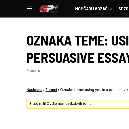
MOMČADI I VOZAČI
SEZO
OZNAKA TEME:
USI
PERSUASIVE ESSA
0 posts
Naslovna
›
Forumi
›
Oznake teme: using you in a persuasive
Brate mili! Ovdje nema nikakvih tema!