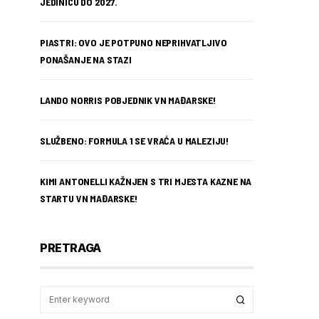
JEDINICU DO 2027.
PIASTRI: OVO JE POTPUNO NEPRIHVATLJIVO
PONAŠANJE NA STAZI
LANDO NORRIS POBJEDNIK VN MAĐARSKE!
SLUŽBENO: FORMULA 1 SE VRAĆA U MALEZIJU!
KIMI ANTONELLI KAŽNJEN S TRI MJESTA KAZNE NA
STARTU VN MAĐARSKE!
PRETRAGA