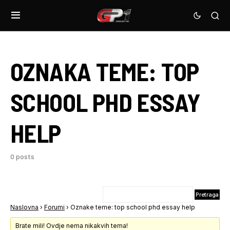
OZNAKA TEME:
TOP
SCHOOL PHD ESSAY
HELP
0 posts
Naslovna
›
Forumi
›
Oznake teme: top school phd essay help
Brate mili! Ovdje nema nikakvih tema!