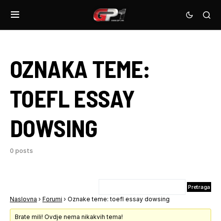
OZNAKA TEME:
TOEFL ESSAY
DOWSING
0 posts
Naslovna
›
Forumi
›
Oznake teme: toefl essay dowsing
Brate mili! Ovdje nema nikakvih tema!