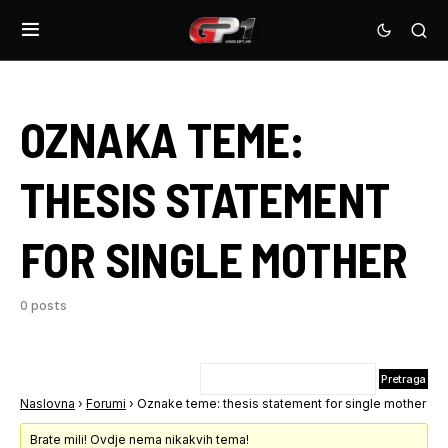
OZNAKA TEME:
THESIS STATEMENT
FOR SINGLE MOTHER
0 posts
Naslovna
›
Forumi
›
Oznake teme: thesis statement for single mother
Brate mili! Ovdje nema nikakvih tema!