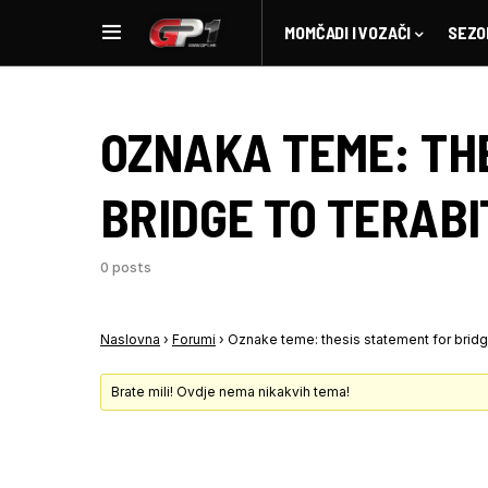
MOMČADI I VOZAČI
SEZO
OZNAKA TEME:
TH
BRIDGE TO TERABI
0 posts
Naslovna
›
Forumi
›
Oznake teme: thesis statement for bridge
Brate mili! Ovdje nema nikakvih tema!