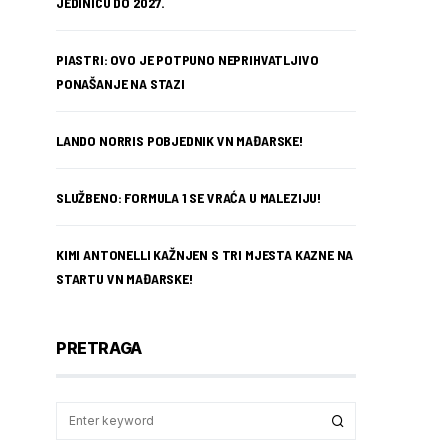
JEDINICU DO 2027.
PIASTRI: OVO JE POTPUNO NEPRIHVATLJIVO
PONAŠANJE NA STAZI
LANDO NORRIS POBJEDNIK VN MAĐARSKE!
SLUŽBENO: FORMULA 1 SE VRAĆA U MALEZIJU!
KIMI ANTONELLI KAŽNJEN S TRI MJESTA KAZNE NA
STARTU VN MAĐARSKE!
PRETRAGA