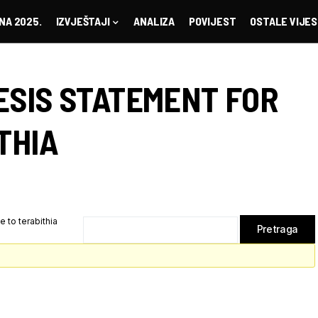
NA 2025.
IZVJEŠTAJI
ANALIZA
POVIJEST
OSTALE VIJES
ESIS STATEMENT FOR
THIA
 to terabithia