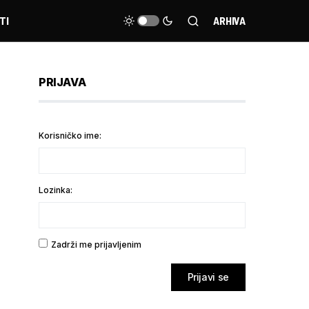
TI
ARHIVA
PRIJAVA
Korisničko ime:
Lozinka:
Zadrži me prijavljenim
Prijavi se