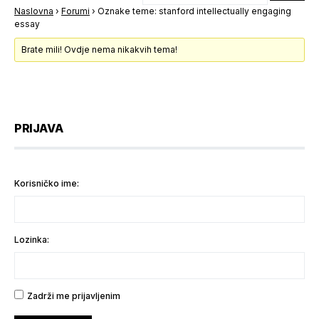
Naslovna
›
Forumi
›
Oznake teme: stanford intellectually engaging
essay
Brate mili! Ovdje nema nikakvih tema!
PRIJAVA
Korisničko ime:
Lozinka:
Zadrži me prijavljenim