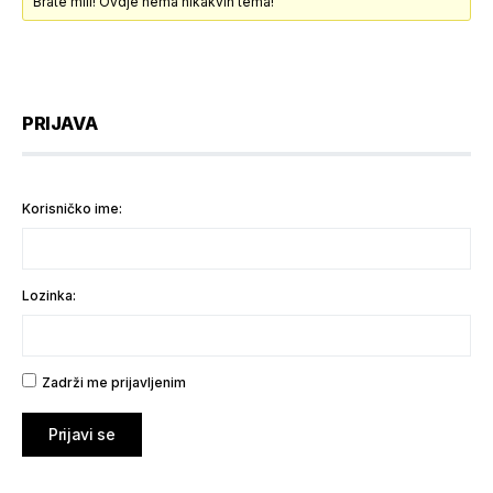
Brate mili! Ovdje nema nikakvih tema!
PRIJAVA
Korisničko ime:
Lozinka:
Zadrži me prijavljenim
Prijavi se