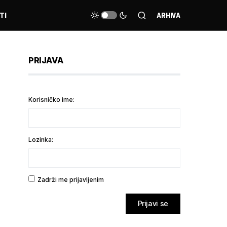
TI
ARHIVA
PRIJAVA
Korisničko ime:
Lozinka:
Zadrži me prijavljenim
Prijavi se