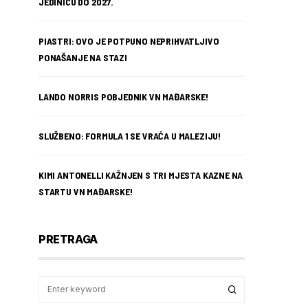
JEDINICU DO 2027.
PIASTRI: OVO JE POTPUNO NEPRIHVATLJIVO
PONAŠANJE NA STAZI
LANDO NORRIS POBJEDNIK VN MAĐARSKE!
SLUŽBENO: FORMULA 1 SE VRAĆA U MALEZIJU!
KIMI ANTONELLI KAŽNJEN S TRI MJESTA KAZNE NA
STARTU VN MAĐARSKE!
PRETRAGA