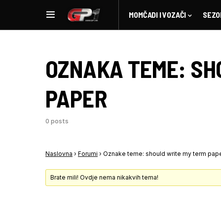
MOMČADI I VOZAČI
SEZO
OZNAKA TEME:
SH
PAPER
0 posts
Naslovna
›
Forumi
›
Oznake teme: should write my term pap
Brate mili! Ovdje nema nikakvih tema!