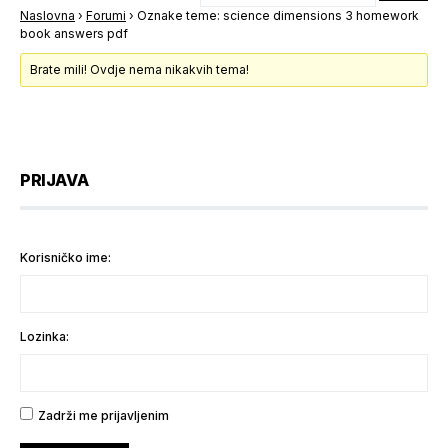
Naslovna
›
Forumi
›
Oznake teme: science dimensions 3 homework
book answers pdf
Brate mili! Ovdje nema nikakvih tema!
PRIJAVA
Korisničko ime:
Lozinka:
Zadrži me prijavljenim