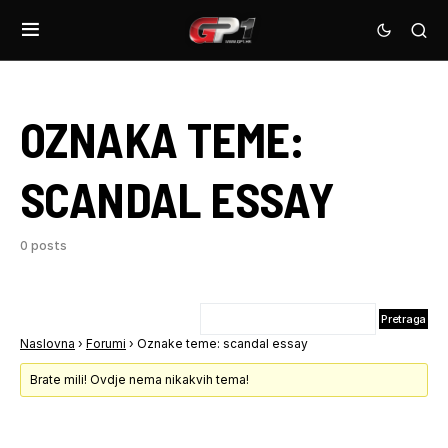
OZNAKA TEME:
SCANDAL ESSAY
0 posts
Naslovna
›
Forumi
›
Oznake teme: scandal essay
Brate mili! Ovdje nema nikakvih tema!