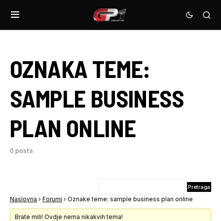
OZNAKA TEME:
SAMPLE BUSINESS
PLAN ONLINE
0 posts
Naslovna
›
Forumi
›
Oznake teme: sample business plan online
Brate mili! Ovdje nema nikakvih tema!