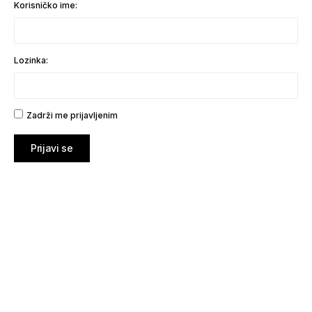
Korisničko ime:
Lozinka:
Zadrži me prijavljenim
Prijavi se