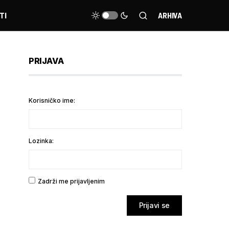
TI
ARHIVA
PRIJAVA
Korisničko ime:
Lozinka:
Zadrži me prijavljenim
Prijavi se