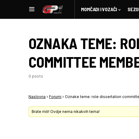
MOMČADI I VOZAČI
SEZO
OZNAKA TEME:
RO
COMMITTEE MEMB
0 posts
Naslovna
›
Forumi
›
Oznake teme: role dissertation commit
Brate mili! Ovdje nema nikakvih tema!