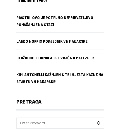
JEDINICU DO 2027.
PIASTRI: OVO JE POTPUNO NEPRIHVATLJIVO
PONAŠANJE NA STAZI
LANDO NORRIS POBJEDNIK VN MAĐARSKE!
SLUŽBENO: FORMULA 1 SE VRAĆA U MALEZIJU!
KIMI ANTONELLI KAŽNJEN S TRI MJESTA KAZNE NA
STARTU VN MAĐARSKE!
PRETRAGA