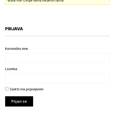
Brate mili! Ovdje nema nikakvih tema!
PRIJAVA
Korisničko ime:
Lozinka:
Zadrži me prijavljenim
Prijavi se