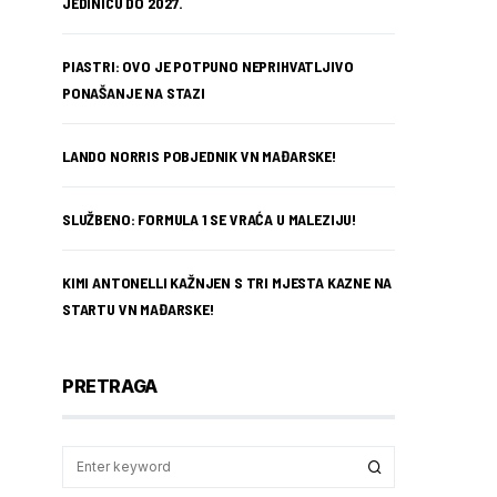
JEDINICU DO 2027.
PIASTRI: OVO JE POTPUNO NEPRIHVATLJIVO
PONAŠANJE NA STAZI
LANDO NORRIS POBJEDNIK VN MAĐARSKE!
SLUŽBENO: FORMULA 1 SE VRAĆA U MALEZIJU!
KIMI ANTONELLI KAŽNJEN S TRI MJESTA KAZNE NA
STARTU VN MAĐARSKE!
PRETRAGA