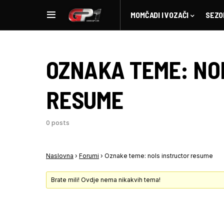
MOMČADI I VOZAČI
SEZO
OZNAKA TEME:
NO
RESUME
0 posts
Naslovna
›
Forumi
›
Oznake teme: nols instructor resume
Brate mili! Ovdje nema nikakvih tema!