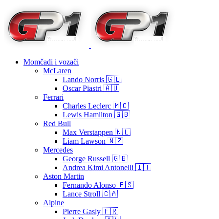
Momčadi i vozači
McLaren
Lando Norris 🇬🇧
Oscar Piastri 🇦🇺
Ferrari
Charles Leclerc 🇲🇨
Lewis Hamilton 🇬🇧
Red Bull
Max Verstappen 🇳🇱
Liam Lawson 🇳🇿
Mercedes
George Russell 🇬🇧
Andrea Kimi Antonelli 🇮🇹
Aston Martin
Fernando Alonso 🇪🇸
Lance Stroll 🇨🇦
Alpine
Pierre Gasly 🇫🇷