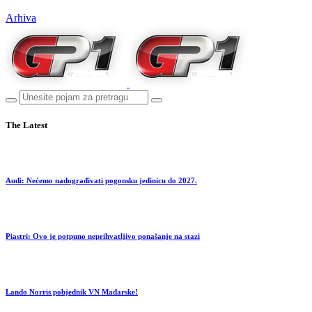
Arhiva
The Latest
Audi: Nećemo nadograđivati pogonsku jedinicu do 2027.
Piastri: Ovo je potpuno neprihvatljivo ponašanje na stazi
Lando Norris pobjednik VN Mađarske!