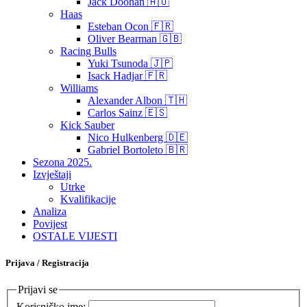
Jack Doohan 🇦🇺
Haas
Esteban Ocon 🇫🇷
Oliver Bearman 🇬🇧
Racing Bulls
Yuki Tsunoda 🇯🇵
Isack Hadjar 🇫🇷
Williams
Alexander Albon 🇹🇭
Carlos Sainz 🇪🇸
Kick Sauber
Nico Hulkenberg 🇩🇪
Gabriel Bortoleto 🇧🇷
Sezona 2025.
Izvještaji
Utrke
Kvalifikacije
Analiza
Povijest
OSTALE VIJESTI
Prijava / Registracija
Prijavi se
Korisničko ime: