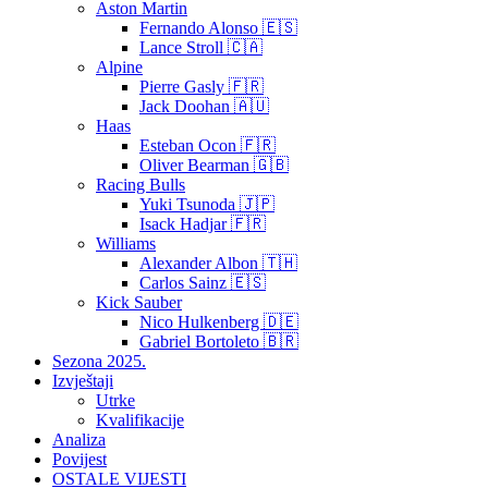
Aston Martin
Fernando Alonso 🇪🇸
Lance Stroll 🇨🇦
Alpine
Pierre Gasly 🇫🇷
Jack Doohan 🇦🇺
Haas
Esteban Ocon 🇫🇷
Oliver Bearman 🇬🇧
Racing Bulls
Yuki Tsunoda 🇯🇵
Isack Hadjar 🇫🇷
Williams
Alexander Albon 🇹🇭
Carlos Sainz 🇪🇸
Kick Sauber
Nico Hulkenberg 🇩🇪
Gabriel Bortoleto 🇧🇷
Sezona 2025.
Izvještaji
Utrke
Kvalifikacije
Analiza
Povijest
OSTALE VIJESTI