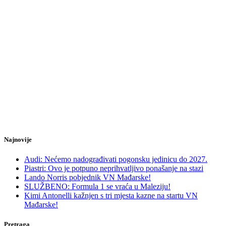
Najnovije
Audi: Nećemo nadograđivati pogonsku jedinicu do 2027.
Piastri: Ovo je potpuno neprihvatljivo ponašanje na stazi
Lando Norris pobjednik VN Mađarske!
SLUŽBENO: Formula 1 se vraća u Maleziju!
Kimi Antonelli kažnjen s tri mjesta kazne na startu VN
Mađarske!
Pretraga