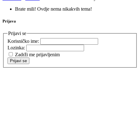
Brate mili! Ovdje nema nikakvih tema!
Prijava
Prijavi se
Korisničko ime:
Lozinka:
Zadrži me prijavljenim
Prijavi se