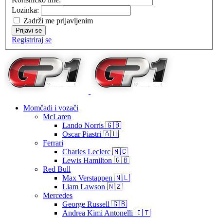
Lozinka:
Zadrži me prijavljenim
Prijavi se
Registriraj se
Momčadi i vozači
McLaren
Lando Norris 🇬🇧
Oscar Piastri 🇦🇺
Ferrari
Charles Leclerc 🇲🇨
Lewis Hamilton 🇬🇧
Red Bull
Max Verstappen 🇳🇱
Liam Lawson 🇳🇿
Mercedes
George Russell 🇬🇧
Andrea Kimi Antonelli 🇮🇹