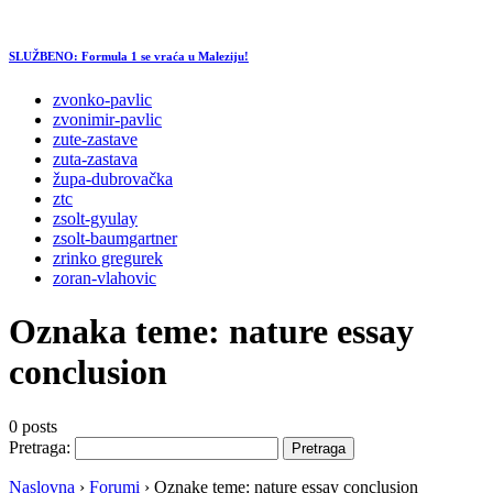
SLUŽBENO: Formula 1 se vraća u Maleziju!
zvonko-pavlic
zvonimir-pavlic
zute-zastave
zuta-zastava
župa-dubrovačka
ztc
zsolt-gyulay
zsolt-baumgartner
zrinko gregurek
zoran-vlahovic
Oznaka teme:
nature essay
conclusion
0 posts
Pretraga:
Naslovna
›
Forumi
›
Oznake teme: nature essay conclusion