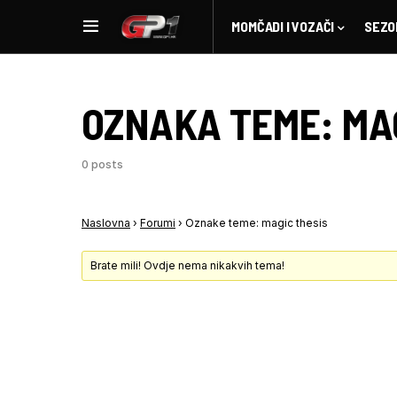
MOMČADI I VOZAČI
SEZO
OZNAKA TEME:
MA
0 posts
Naslovna
›
Forumi
›
Oznake teme: magic thesis
Brate mili! Ovdje nema nikakvih tema!