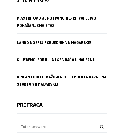
JEDINICU DO 2027.
PIASTRI: OVO JE POTPUNO NEPRIHVATLJIVO
PONAŠANJE NA STAZI
LANDO NORRIS POBJEDNIK VN MAĐARSKE!
SLUŽBENO: FORMULA 1 SE VRAĆA U MALEZIJU!
KIMI ANTONELLI KAŽNJEN S TRI MJESTA KAZNE NA
STARTU VN MAĐARSKE!
PRETRAGA