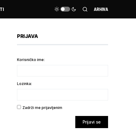
TI
ARHIVA
PRIJAVA
Korisničko ime:
Lozinka:
Zadrži me prijavljenim
Prijavi se