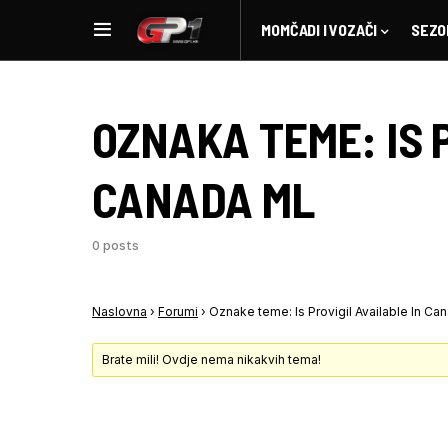
MOMČADI I VOZAČI
SEZO
OZNAKA TEME:
IS 
CANADA ML
0 posts
Naslovna
›
Forumi
›
Oznake teme: Is Provigil Available In Ca
Brate mili! Ovdje nema nikakvih tema!