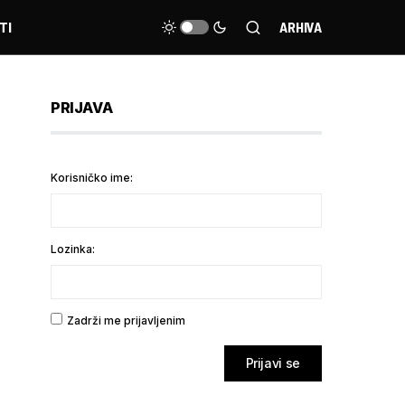
TI
ARHIVA
PRIJAVA
Korisničko ime:
Lozinka:
Zadrži me prijavljenim
Prijavi se