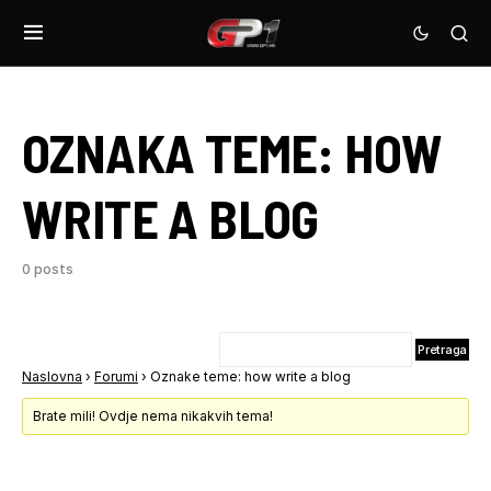
OZNAKA TEME:
HOW
WRITE A BLOG
0 posts
Naslovna
›
Forumi
›
Oznake teme: how write a blog
Brate mili! Ovdje nema nikakvih tema!