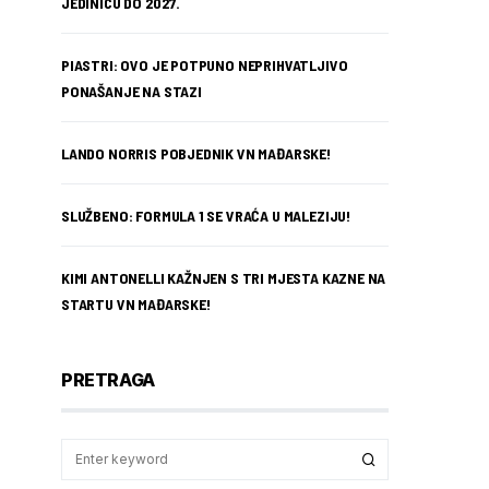
JEDINICU DO 2027.
PIASTRI: OVO JE POTPUNO NEPRIHVATLJIVO
PONAŠANJE NA STAZI
LANDO NORRIS POBJEDNIK VN MAĐARSKE!
SLUŽBENO: FORMULA 1 SE VRAĆA U MALEZIJU!
KIMI ANTONELLI KAŽNJEN S TRI MJESTA KAZNE NA
STARTU VN MAĐARSKE!
PRETRAGA