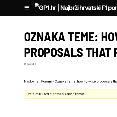
OZNAKA TEME:
HO
PROPOSALS THAT 
0 posts
Naslovna
›
Forumi
›
Oznake teme: how to write proposals th
Brate mili! Ovdje nema nikakvih tema!