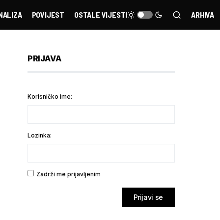
NALIZA
POVIJEST
OSTALE VIJESTI
ARHIVA
PRIJAVA
Korisničko ime:
Lozinka:
Zadrži me prijavljenim
Prijavi se