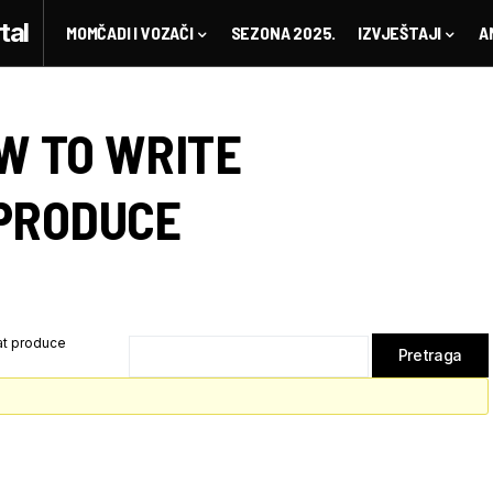
MOMČADI I VOZAČI
SEZONA 2025.
IZVJEŠTAJI
A
W TO WRITE
PRODUCE
at produce