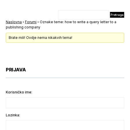
Naslovna
›
Forumi
›
Oznake teme: how to write a query letter to a
publishing company
Brate mili! Ovdje nema nikakvih tema!
PRIJAVA
Korisničko ime:
Lozinka: