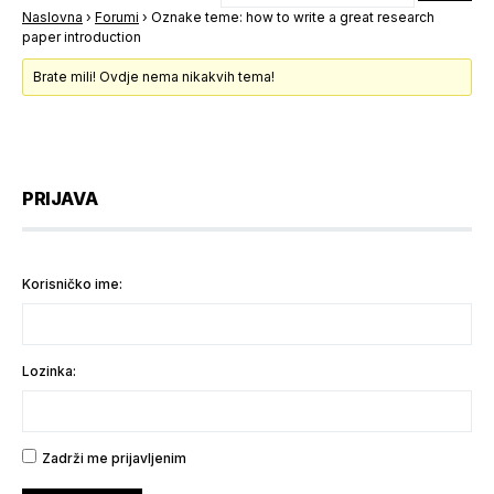
Naslovna
›
Forumi
›
Oznake teme: how to write a great research
paper introduction
Brate mili! Ovdje nema nikakvih tema!
PRIJAVA
Korisničko ime:
Lozinka:
Zadrži me prijavljenim