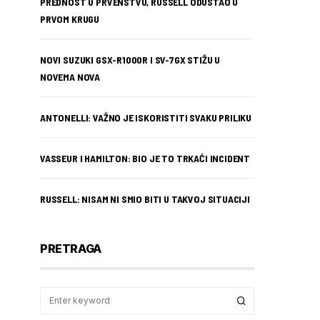
PREDNOST U PRVENSTVU, RUSSELL ODUSTAO U
PRVOM KRUGU
NOVI SUZUKI GSX-R1000R I SV-7GX STIŽU U
NOVEMA NOVA
ANTONELLI: VAŽNO JE ISKORISTITI SVAKU PRILIKU
VASSEUR I HAMILTON: BIO JE TO TRKAĆI INCIDENT
RUSSELL: NISAM NI SMIO BITI U TAKVOJ SITUACIJI
PRETRAGA