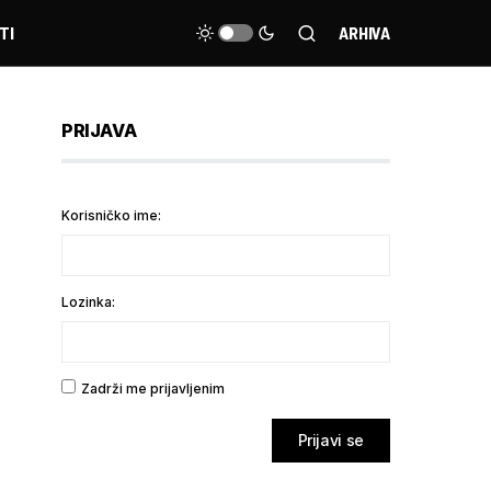
TI
ARHIVA
PRIJAVA
Korisničko ime:
Lozinka:
Zadrži me prijavljenim
Prijavi se