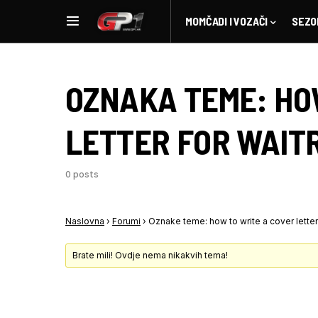
MOMČADI I VOZAČI
SEZO
OZNAKA TEME:
HO
LETTER FOR WAIT
0 posts
Naslovna
›
Forumi
›
Oznake teme: how to write a cover letter
Brate mili! Ovdje nema nikakvih tema!