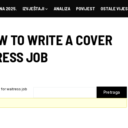
NA 2025.
IZVJEŠTAJI
ANALIZA
POVIJEST
OSTALE VIJES
W TO WRITE A COVER
RESS JOB
 for waitress job