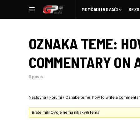
MOMČADI I VOZAČI
SEZO
OZNAKA TEME:
HO
COMMENTARY ON 
0 posts
Naslovna
›
Forumi
›
Oznake teme: how to write a commentar
Brate mili! Ovdje nema nikakvih tema!