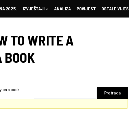
NA 2025.
IZVJEŠTAJI
ANALIZA
POVIJEST
OSTALE VIJES
W TO WRITE A
A BOOK
y on a book