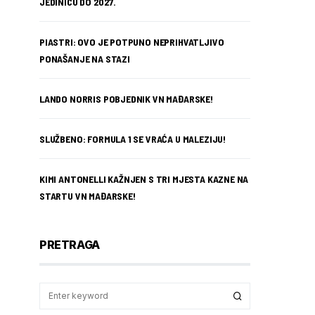
JEDINICU DO 2027.
PIASTRI: OVO JE POTPUNO NEPRIHVATLJIVO
PONAŠANJE NA STAZI
LANDO NORRIS POBJEDNIK VN MAĐARSKE!
SLUŽBENO: FORMULA 1 SE VRAĆA U MALEZIJU!
KIMI ANTONELLI KAŽNJEN S TRI MJESTA KAZNE NA
STARTU VN MAĐARSKE!
PRETRAGA