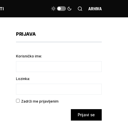
TI
ARHIVA
PRIJAVA
Korisničko ime:
Lozinka:
Zadrži me prijavljenim
Prijavi se