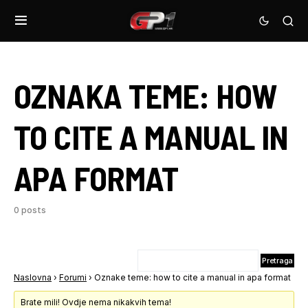
OZNAKA TEME:
HOW
TO CITE A MANUAL IN
APA FORMAT
0 posts
Naslovna
›
Forumi
›
Oznake teme: how to cite a manual in apa format
Brate mili! Ovdje nema nikakvih tema!