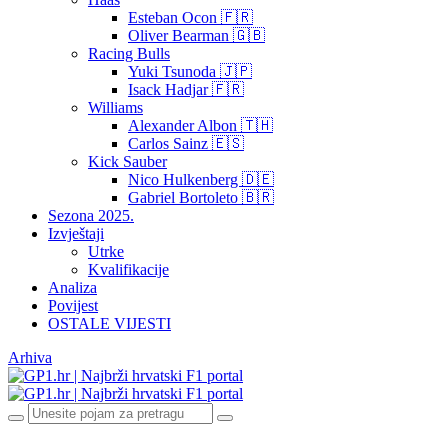
Esteban Ocon 🇫🇷
Oliver Bearman 🇬🇧
Racing Bulls
Yuki Tsunoda 🇯🇵
Isack Hadjar 🇫🇷
Williams
Alexander Albon 🇹🇭
Carlos Sainz 🇪🇸
Kick Sauber
Nico Hulkenberg 🇩🇪
Gabriel Bortoleto 🇧🇷
Sezona 2025.
Izvještaji
Utrke
Kvalifikacije
Analiza
Povijest
OSTALE VIJESTI
Arhiva