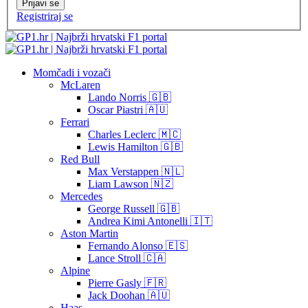
Prijavi se
Registriraj se
Momčadi i vozači
McLaren
Lando Norris 🇬🇧
Oscar Piastri 🇦🇺
Ferrari
Charles Leclerc 🇲🇨
Lewis Hamilton 🇬🇧
Red Bull
Max Verstappen 🇳🇱
Liam Lawson 🇳🇿
Mercedes
George Russell 🇬🇧
Andrea Kimi Antonelli 🇮🇹
Aston Martin
Fernando Alonso 🇪🇸
Lance Stroll 🇨🇦
Alpine
Pierre Gasly 🇫🇷
Jack Doohan 🇦🇺
Haas