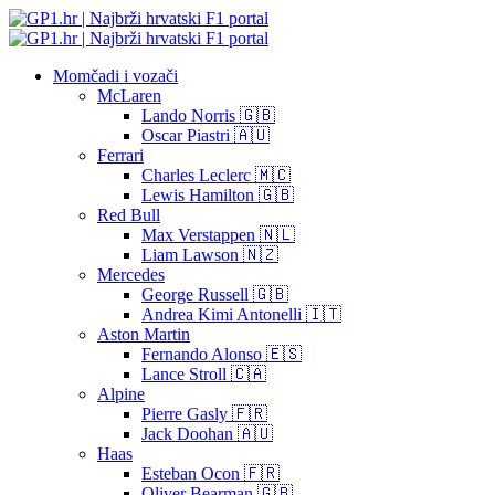
Momčadi i vozači
McLaren
Lando Norris 🇬🇧
Oscar Piastri 🇦🇺
Ferrari
Charles Leclerc 🇲🇨
Lewis Hamilton 🇬🇧
Red Bull
Max Verstappen 🇳🇱
Liam Lawson 🇳🇿
Mercedes
George Russell 🇬🇧
Andrea Kimi Antonelli 🇮🇹
Aston Martin
Fernando Alonso 🇪🇸
Lance Stroll 🇨🇦
Alpine
Pierre Gasly 🇫🇷
Jack Doohan 🇦🇺
Haas
Esteban Ocon 🇫🇷
Oliver Bearman 🇬🇧