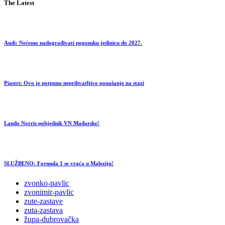
The Latest
Audi: Nećemo nadograđivati pogonsku jedinicu do 2027.
Piastri: Ovo je potpuno neprihvatljivo ponašanje na stazi
Lando Norris pobjednik VN Mađarske!
SLUŽBENO: Formula 1 se vraća u Maleziju!
zvonko-pavlic
zvonimir-pavlic
zute-zastave
zuta-zastava
župa-dubrovačka