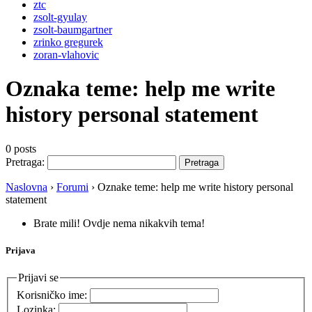
ztc
zsolt-gyulay
zsolt-baumgartner
zrinko gregurek
zoran-vlahovic
Oznaka teme:
help me write
history personal statement
0 posts
Pretraga:
Naslovna
›
Forumi
›
Oznake teme: help me write history personal
statement
Brate mili! Ovdje nema nikakvih tema!
Prijava
Prijavi se
Korisničko ime:
Lozinka: