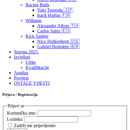
Racing Bulls
Yuki Tsunoda 🇯🇵
Isack Hadjar 🇫🇷
Williams
Alexander Albon 🇹🇭
Carlos Sainz 🇪🇸
Kick Sauber
Nico Hulkenberg 🇩🇪
Gabriel Bortoleto 🇧🇷
Sezona 2025.
Izvještaji
Utrke
Kvalifikacije
Analiza
Povijest
OSTALE VIJESTI
Prijava / Registracija
Prijavi se
Korisničko ime:
Lozinka:
Zadrži me prijavljenim