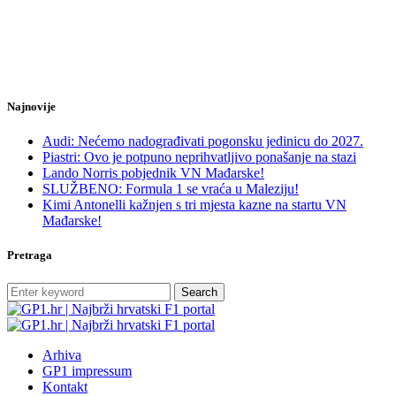
Najnovije
Audi: Nećemo nadograđivati pogonsku jedinicu do 2027.
Piastri: Ovo je potpuno neprihvatljivo ponašanje na stazi
Lando Norris pobjednik VN Mađarske!
SLUŽBENO: Formula 1 se vraća u Maleziju!
Kimi Antonelli kažnjen s tri mjesta kazne na startu VN
Mađarske!
Pretraga
Search
Arhiva
GP1 impressum
Kontakt