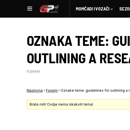
MOMČADI I VOZAČI
SEZO
OZNAKA TEME:
GU
OUTLINING A RES
0 posts
Naslovna
›
Forumi
›
Oznake teme: guidelines for outlining a
Brate mili! Ovdje nema nikakvih tema!