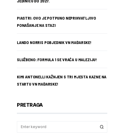
JEDINICU DO 2027.
PIASTRI: OVO JE POTPUNO NEPRIHVATLJIVO
PONAŠANJE NA STAZI
LANDO NORRIS POBJEDNIK VN MAĐARSKE!
SLUŽBENO: FORMULA 1 SE VRAĆA U MALEZIJU!
KIMI ANTONELLI KAŽNJEN S TRI MJESTA KAZNE NA
STARTU VN MAĐARSKE!
PRETRAGA