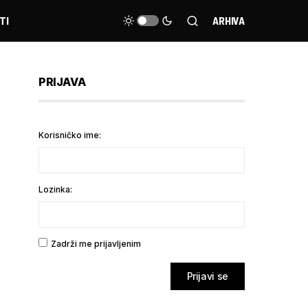
TI
ARHIVA
PRIJAVA
Korisničko ime:
Lozinka:
Zadrži me prijavljenim
Prijavi se