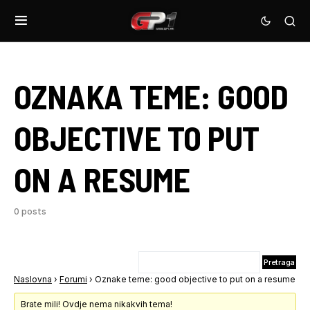
OZNAKA TEME:
GOOD
OBJECTIVE TO PUT
ON A RESUME
0 posts
Naslovna
›
Forumi
›
Oznake teme: good objective to put on a resume
Brate mili! Ovdje nema nikakvih tema!