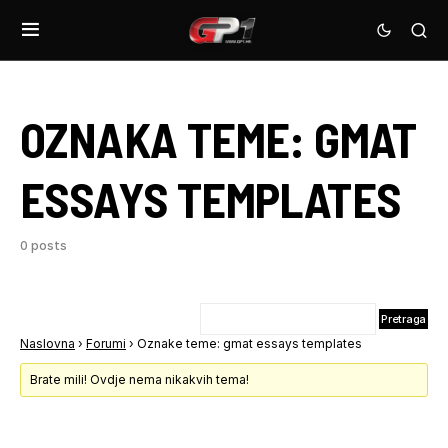
OZNAKA TEME:
GMAT
ESSAYS TEMPLATES
0 posts
Naslovna
›
Forumi
›
Oznake teme: gmat essays templates
Brate mili! Ovdje nema nikakvih tema!