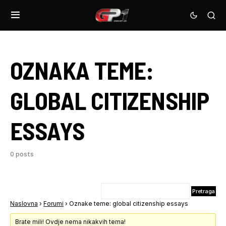
OZNAKA TEME:
GLOBAL CITIZENSHIP
ESSAYS
0 posts
Naslovna
›
Forumi
›
Oznake teme: global citizenship essays
Brate mili! Ovdje nema nikakvih tema!