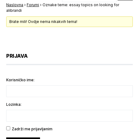
Naslovna
›
Forumi
›
Oznake teme: essay topics on looking for
alibrandi
Brate mili! Ovdje nema nikakvih tema!
PRIJAVA
Korisničko ime:
Lozinka:
Zadrži me prijavljenim