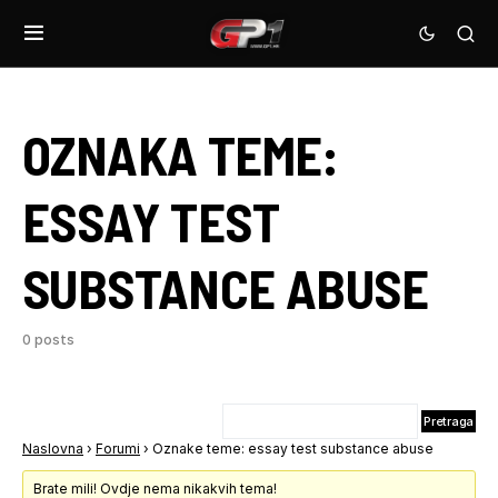
OZNAKA TEME:
ESSAY TEST
SUBSTANCE ABUSE
0 posts
Naslovna
›
Forumi
›
Oznake teme: essay test substance abuse
Brate mili! Ovdje nema nikakvih tema!