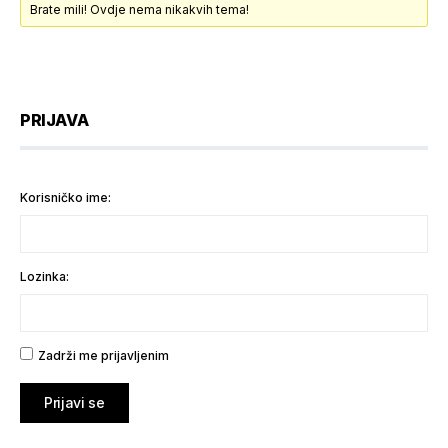
Brate mili! Ovdje nema nikakvih tema!
PRIJAVA
Korisničko ime:
Lozinka:
Zadrži me prijavljenim
Prijavi se