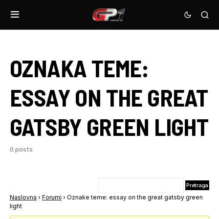
OZNAKA TEME:
ESSAY ON THE GREAT
GATSBY GREEN LIGHT
0 posts
Naslovna
›
Forumi
›
Oznake teme: essay on the great gatsby green
light