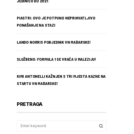
JEDINICU DO 2027.
PIASTRI: OVO JE POTPUNO NEPRIHVATLJIVO
PONAŠANJE NA STAZI
LANDO NORRIS POBJEDNIK VN MAĐARSKE!
SLUŽBENO: FORMULA 1 SE VRAĆA U MALEZIJU!
KIMI ANTONELLI KAŽNJEN S TRI MJESTA KAZNE NA
STARTU VN MAĐARSKE!
PRETRAGA