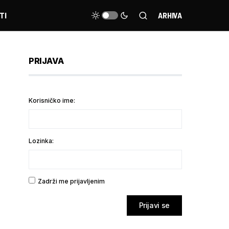
TI
ARHIVA
PRIJAVA
Korisničko ime:
Lozinka:
Zadrži me prijavljenim
Prijavi se