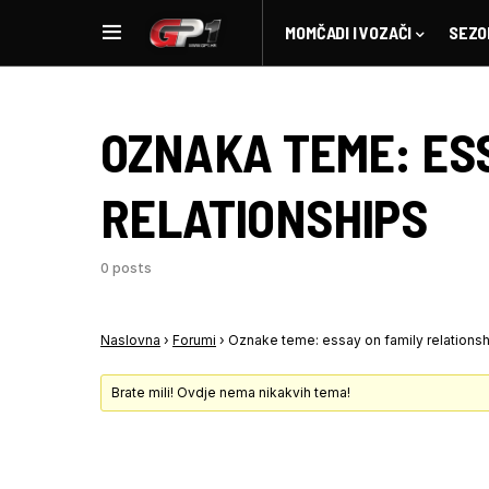
MOMČADI I VOZAČI
SEZO
OZNAKA TEME:
ES
RELATIONSHIPS
0 posts
Naslovna
›
Forumi
›
Oznake teme: essay on family relations
Brate mili! Ovdje nema nikakvih tema!