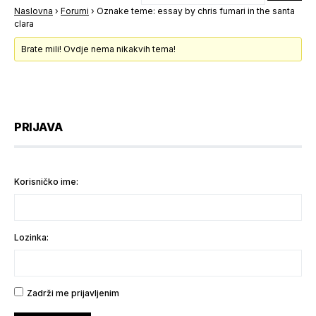
Naslovna
›
Forumi
›
Oznake teme: essay by chris fumari in the santa
clara
Brate mili! Ovdje nema nikakvih tema!
PRIJAVA
Korisničko ime:
Lozinka:
Zadrži me prijavljenim