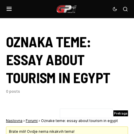
OZNAKA TEME:
ESSAY ABOUT
TOURISM IN EGYPT
0 posts
Naslovna
›
Forumi
›
Oznake teme: essay about tourism in egypt
Brate mili! Ovdje nema nikakvih tema!