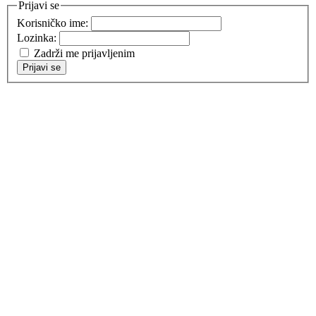
Prijavi se
Korisničko ime:
Lozinka:
Zadrži me prijavljenim
Prijavi se