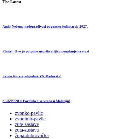
The Latest
Audi: Nećemo nadograđivati pogonsku jedinicu do 2027.
Piastri: Ovo je potpuno neprihvatljivo ponašanje na stazi
Lando Norris pobjednik VN Mađarske!
SLUŽBENO: Formula 1 se vraća u Maleziju!
zvonko-pavlic
zvonimir-pavlic
zute-zastave
zuta-zastava
župa-dubrovačka