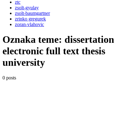
ztc
zsolt-gyulay
zsolt-baumgartner
zrinko gregurek
zoran-vlahovic
Oznaka teme:
dissertation
electronic full text thesis
university
0 posts