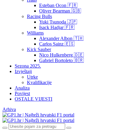
Esteban Ocon 🇫🇷
Oliver Bearman 🇬🇧
Racing Bulls
Yuki Tsunoda 🇯🇵
Isack Hadjar 🇫🇷
Williams
Alexander Albon 🇹🇭
Carlos Sainz 🇪🇸
Kick Sauber
Nico Hulkenberg 🇩🇪
Gabriel Bortoleto 🇧🇷
Sezona 2025.
Izvještaji
Utrke
Kvalifikacije
Analiza
Povijest
OSTALE VIJESTI
Arhiva