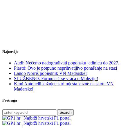
Najnovije
Audi: Nećemo nadograđivati pogonsku jedinicu do 2027.
Piastri: Ovo je potpuno neprihvatljivo ponašanje na stazi
Lando Norris pobjednik VN Mađarske!
SLUŽBENO: Formula 1 se vraća u Maleziju!
Kimi Antonelli kažnjen s tri mjesta kazne na startu VN
Mađarske!
Pretraga
Search