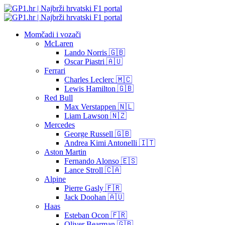
Momčadi i vozači
McLaren
Lando Norris 🇬🇧
Oscar Piastri 🇦🇺
Ferrari
Charles Leclerc 🇲🇨
Lewis Hamilton 🇬🇧
Red Bull
Max Verstappen 🇳🇱
Liam Lawson 🇳🇿
Mercedes
George Russell 🇬🇧
Andrea Kimi Antonelli 🇮🇹
Aston Martin
Fernando Alonso 🇪🇸
Lance Stroll 🇨🇦
Alpine
Pierre Gasly 🇫🇷
Jack Doohan 🇦🇺
Haas
Esteban Ocon 🇫🇷
Oliver Bearman 🇬🇧