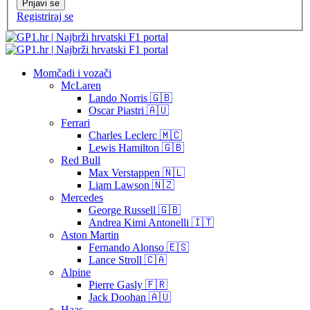
Prijavi se
Registriraj se
Momčadi i vozači
McLaren
Lando Norris 🇬🇧
Oscar Piastri 🇦🇺
Ferrari
Charles Leclerc 🇲🇨
Lewis Hamilton 🇬🇧
Red Bull
Max Verstappen 🇳🇱
Liam Lawson 🇳🇿
Mercedes
George Russell 🇬🇧
Andrea Kimi Antonelli 🇮🇹
Aston Martin
Fernando Alonso 🇪🇸
Lance Stroll 🇨🇦
Alpine
Pierre Gasly 🇫🇷
Jack Doohan 🇦🇺
Haas