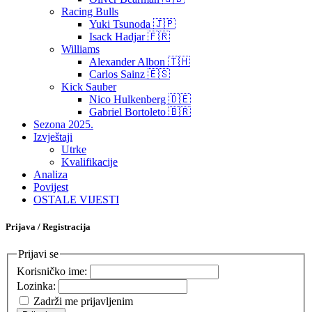
Racing Bulls
Yuki Tsunoda 🇯🇵
Isack Hadjar 🇫🇷
Williams
Alexander Albon 🇹🇭
Carlos Sainz 🇪🇸
Kick Sauber
Nico Hulkenberg 🇩🇪
Gabriel Bortoleto 🇧🇷
Sezona 2025.
Izvještaji
Utrke
Kvalifikacije
Analiza
Povijest
OSTALE VIJESTI
Prijava / Registracija
Prijavi se
Korisničko ime:
Lozinka:
Zadrži me prijavljenim