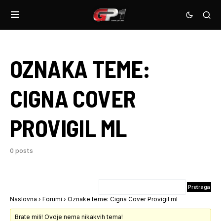
OZNAKA TEME:
CIGNA COVER
PROVIGIL ML
0 posts
Naslovna
›
Forumi
›
Oznake teme: Cigna Cover Provigil ml
Brate mili! Ovdje nema nikakvih tema!