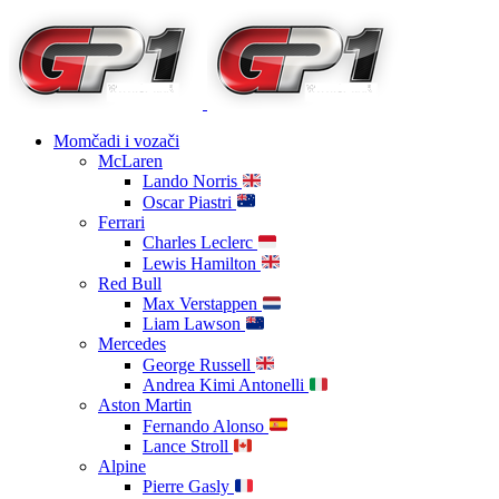
Momčadi i vozači
McLaren
Lando Norris
Oscar Piastri
Ferrari
Charles Leclerc
Lewis Hamilton
Red Bull
Max Verstappen
Liam Lawson
Mercedes
George Russell
Andrea Kimi Antonelli
Aston Martin
Fernando Alonso
Lance Stroll
Alpine
Pierre Gasly