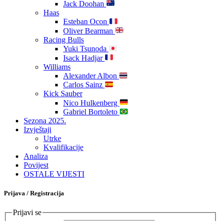
Jack Doohan
Haas
Esteban Ocon
Oliver Bearman
Racing Bulls
Yuki Tsunoda
Isack Hadjar
Williams
Alexander Albon
Carlos Sainz
Kick Sauber
Nico Hulkenberg
Gabriel Bortoleto
Sezona 2025.
Izvještaji
Utrke
Kvalifikacije
Analiza
Povijest
OSTALE VIJESTI
Prijava / Registracija
Prijavi se