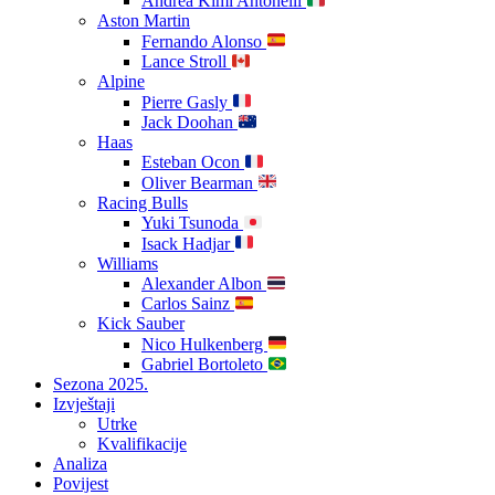
Andrea Kimi Antonelli
Aston Martin
Fernando Alonso
Lance Stroll
Alpine
Pierre Gasly
Jack Doohan
Haas
Esteban Ocon
Oliver Bearman
Racing Bulls
Yuki Tsunoda
Isack Hadjar
Williams
Alexander Albon
Carlos Sainz
Kick Sauber
Nico Hulkenberg
Gabriel Bortoleto
Sezona 2025.
Izvještaji
Utrke
Kvalifikacije
Analiza
Povijest