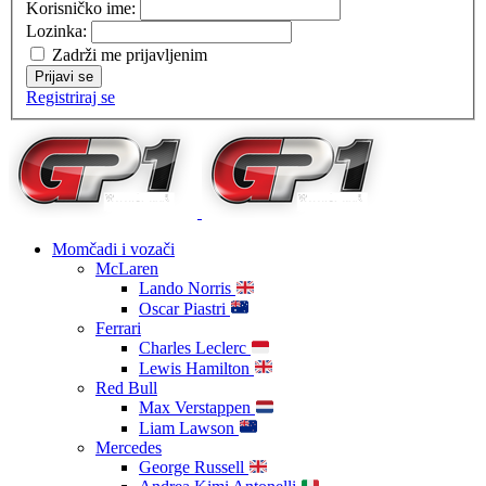
Korisničko ime:
Lozinka:
Zadrži me prijavljenim
Prijavi se
Registriraj se
Momčadi i vozači
McLaren
Lando Norris
Oscar Piastri
Ferrari
Charles Leclerc
Lewis Hamilton
Red Bull
Max Verstappen
Liam Lawson
Mercedes
George Russell