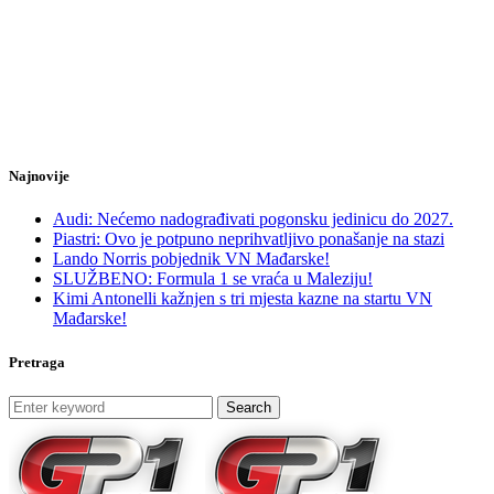
Najnovije
Audi: Nećemo nadograđivati pogonsku jedinicu do 2027.
Piastri: Ovo je potpuno neprihvatljivo ponašanje na stazi
Lando Norris pobjednik VN Mađarske!
SLUŽBENO: Formula 1 se vraća u Maleziju!
Kimi Antonelli kažnjen s tri mjesta kazne na startu VN
Mađarske!
Pretraga
Search