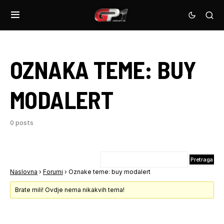
OZNAKA TEME:
BUY
MODALERT
0 posts
Naslovna
›
Forumi
›
Oznake teme: buy modalert
Brate mili! Ovdje nema nikakvih tema!